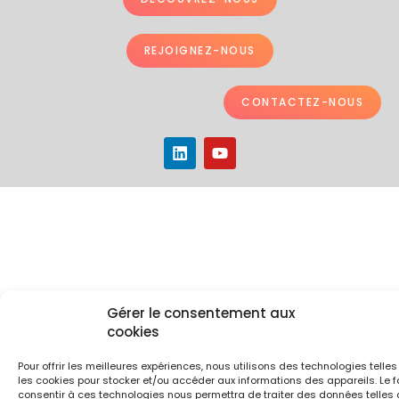
REJOIGNEZ-NOUS
CONTACTEZ-NOUS
L
Y
i
o
n
u
k
t
e
u
d
b
i
e
n
Gérer le consentement aux
cookies
Pour offrir les meilleures expériences, nous utilisons des technologies telle
les cookies pour stocker et/ou accéder aux informations des appareils. Le f
consentir à ces technologies nous permettra de traiter des données telles