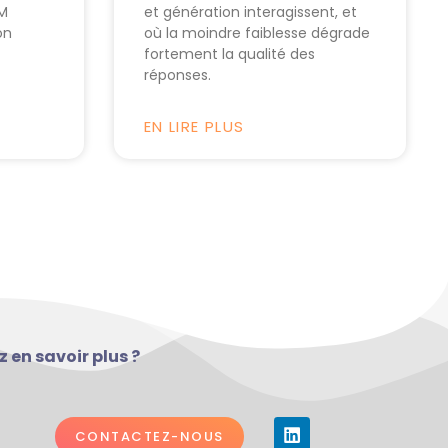
AM
et génération interagissent, et
on
où la moindre faiblesse dégrade
fortement la qualité des
réponses.
EN LIRE PLUS
 en savoir plus ?
L
Y
CONTACTEZ-NOUS
i
o