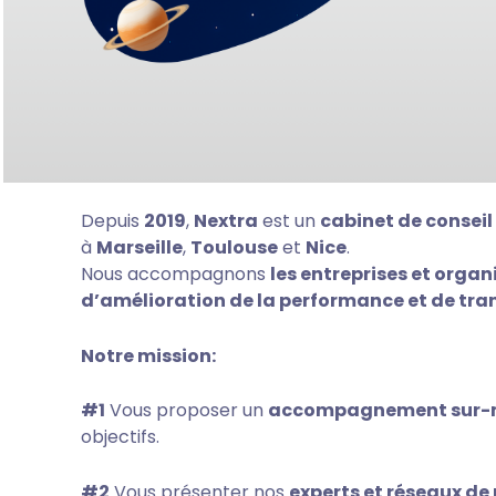
Depuis
2019
,
Nextra
est un
cabinet de conseil
à
Marseille
,
Toulouse
et
Nice
.
Nous accompagnons
les entreprises et organ
d’amélioration de la performance et de tr
Notre mission:
#1
Vous proposer un
accompagnement sur-
objectifs.
#2
Vous présenter nos
experts et réseaux de