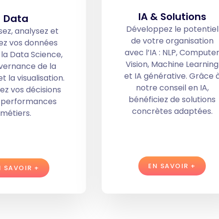
IA & Solutions
Data
Développez le potentiel
ez, analysez et
de votre organisation
sez vos données
avec l’IA : NLP, Compute
 la Data Science,
Vision, Machine Learning
vernance de la
et IA générative. Grâce 
 la visualisation.
notre conseil en IA,
ez vos décisions
bénéficiez de solutions
s performances
concrètes adaptées.
métiers.
EN SAVOIR +
N SAVOIR +